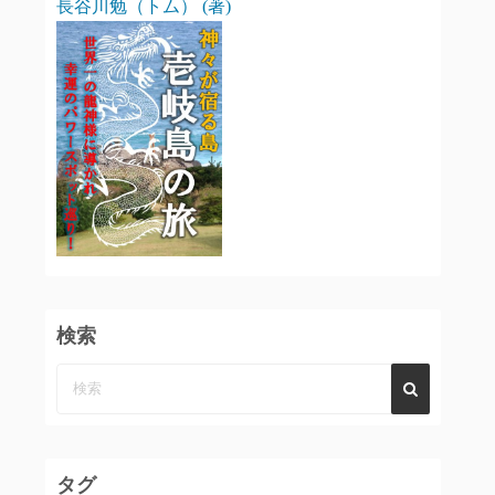
長谷川勉（トム） (著)
検索
タグ