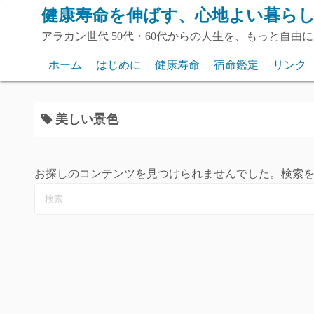
コ
健康寿命を伸ばす、心地よい暮らしのス
ン
アラカン世代 50代・60代からの人生を、もっと自
テ
ン
ホーム
はじめに
健康寿命
宿命鑑定
リンク
ツ
お申込みフォーム
へ
ス
美しい景色
キ
ッ
プ
お探しのコンテンツを見つけられませんでした。検索