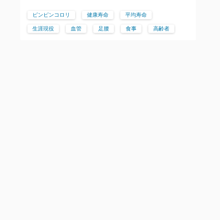
ピンピンコロリ
健康寿命
平均寿命
生涯現役
血管
足腰
食事
高齢者